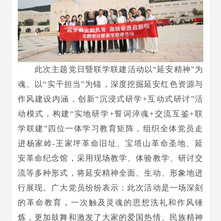
此次主题党日暨联学联建活动以“延安精神”为
魂、以“实干担当”为锚，深度挖掘延安红色资源与
作风建设内涵，创新“沉浸式研学+互动式研讨”活
动模式，构建“实地研学+誓词淬魂+交流互鉴+联
学联建”四位一体学习教育矩阵，组织全体党员走
进杨家岭-王家坪革命旧址、宝塔山革命圣地、延
安革命纪念馆，采用现场教学、体验教学、研讨交
流等多种形式，将延安精神全面、生动、形象地进
行展现。广大党员纷纷表示：此次活动是一场深刻
的革命教育，一次触及灵魂的思想洗礼和作风锤
炼，更加鼓舞和激发了大家的爱国热情、民族精神