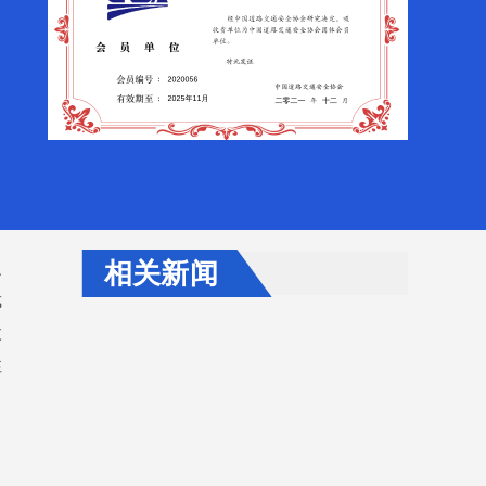
相关新闻
、
武
股
性