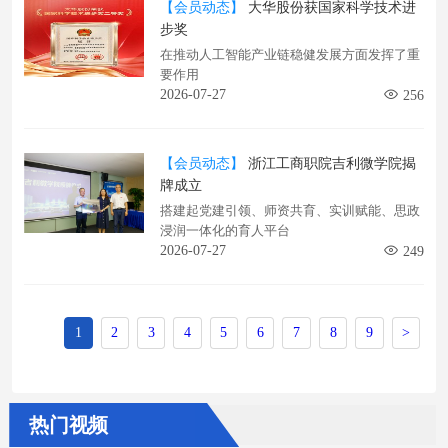
【会员动态】
大华股份获国家科学技术进
步奖
在推动人工智能产业链稳健发展方面发挥了重
要作用
2026-07-27
256
【会员动态】
浙江工商职院吉利微学院揭
牌成立
搭建起党建引领、师资共育、实训赋能、思政
浸润一体化的育人平台
2026-07-27
249
1
2
3
4
5
6
7
8
9
>
热门视频