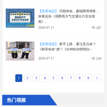
【交管动态】
汛期来临，极端降雨增多，
来看这份《强降雨天气交通出行安全指
南》。
2026-07-17
287
【交管动态】
新手上路，要注意点啥？
《刚哥哈哈“婧”》3分钟给你唠明白~
2026-07-17
256
1
2
3
4
5
6
7
8
9
>
热门视频