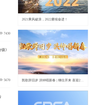
2021乘风破浪，2022赓续奋进！
7430
分级》
5670
凯歌辞旧岁 洪钟唱新春 | 继往开来 喜迎2023年
告