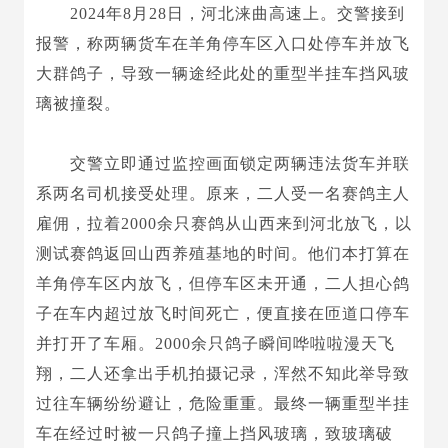
2024年8月28日，河北涞曲高速上。交警接到
报警，称两辆货车在羊角停车区入口处停车并放飞
大群鸽子，导致一辆途经此处的重型半挂车挡风玻
璃被撞裂。
交警立即通过监控画面锁定两辆违法货车并联
系两名司机接受处理。原来，二人受一名赛鸽主人
雇佣，拉着2000余只赛鸽从山西来到河北放飞，以
测试赛鸽返回山西养殖基地的时间。他们本打算在
羊角停车区内放飞，但停车区未开通，二人担心鸽
子在车内超过放飞时间死亡，便直接在匝道口停车
并打开了车厢。2000余只鸽子瞬间哗啦啦漫天飞
翔，二人还拿出手机拍摄记录，浑然不知此举导致
过往车辆纷纷避让，危险重重。最终一辆重型半挂
车在经过时被一只鸽子撞上挡风玻璃，致玻璃破