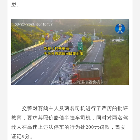
裂。
交警对赛鸽主人及两名司机进行了严厉的批评
教育，要求其照价赔偿半挂车司机，同时对两名驾
驶人在高速上违法停车的行为处200元罚款，驾驶
证记9分。