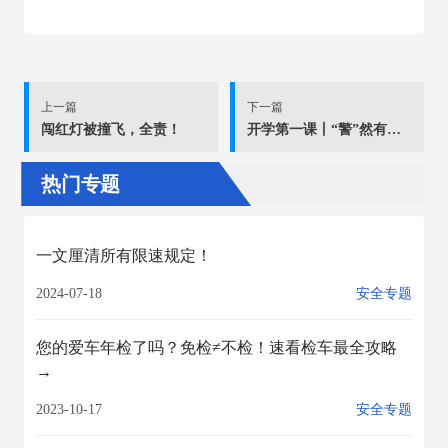
上一篇
下一篇
闯红灯被撞飞，全责！
开学第一课丨“警”然有序 佳木斯公安交警站好“护学第一岗” 上好“开学第一课”
热门专题
一文厘清所有限速规定！
2024-07-18
安全专题
您的爱车年检了吗？免检≠不检！速看检车最全攻略
→
2023-10-17
安全专题