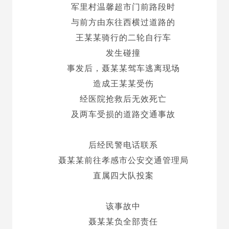
军里村温馨超市门前路段时
与前方由东往西横过道路的
王某某骑行的二轮自行车
发生碰撞
事发后，聂某某驾车逃离现场
造成王某某受伤
经医院抢救后无效死亡
及两车受损的道路交通事故
后经民警电话联系
聂某某前往孝感市公安交通管理局
直属四大队投案
该事故中
聂某某负全部责任