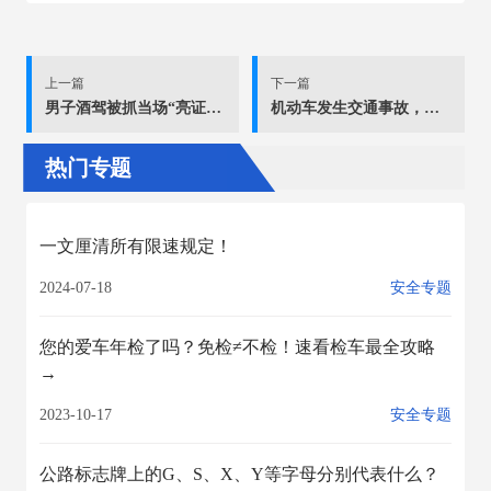
上一篇
下一篇
男子酒驾被抓当场“亮证”：“我是xx副主任，公安部发的！”
机动车发生交通事故，造成道路、供电等设施损毁，该如何处理
热门专题
一文厘清所有限速规定！
2024-07-18
安全专题
您的爱车年检了吗？免检≠不检！速看检车最全攻略
→
2023-10-17
安全专题
公路标志牌上的G、S、X、Y等字母分别代表什么？