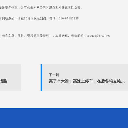
传递更多信息，并不代表本网赞同其观点和对其真实性负责。
系的，请在30日内联系我们。电话：010-67152935
含文章、图片、视频等宣传资料），欢迎来稿。投稿邮箱：tougao@crsa.net
下一篇
找路
离了个大谱！高速上停车，在后备箱支摊儿做饭！