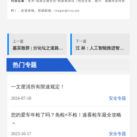
内容征集
：有关“道路交通安全”的新闻资讯（包含文章、图片、视频等宣传资
料），欢迎来稿。投稿邮箱：tougao@crsa.net
上一篇
下一篇
嘉宾致辞 | 分论坛之道路交通管理技术赋能交流论坛
汪 林：人工智能推进智慧公路高质量发展 | 分论坛之道路交通管理技术赋能交流论坛
热门专题
一文厘清所有限速规定！
2024-07-18
安全专题
您的爱车年检了吗？免检≠不检！速看检车最全攻略
→
2023-10-17
安全专题