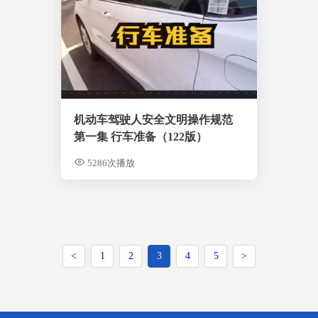
机动车驾驶人安全文明操作规范
第一集 行车准备（122版）
5286次播放
<
1
2
3
4
5
>