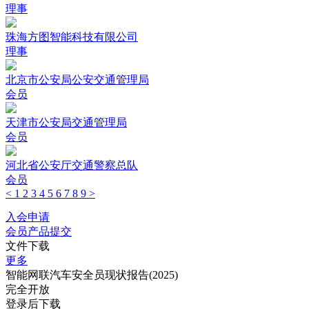
理事
珠海方图智能科技有限公司
理事
北京市公安局公安交通管理局
会员
天津市公安局交通管理局
会员
河北省公安厅交通警察总队
会员
<
1
2
3
4
5
6
7
8
9
>
入会申请
会员产品提交
文件下载
更多
智能网联汽车安全员现状报告(2025)
完全开放
登录后下载