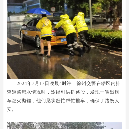
2024年7月17日凌晨4时许，徐州交警在辖区内排
查道路积水情况时，途经引洪挢路段，发现一辆出租
车熄火抛锚，他们见状赶忙帮忙推车，确保了路畅人
安。