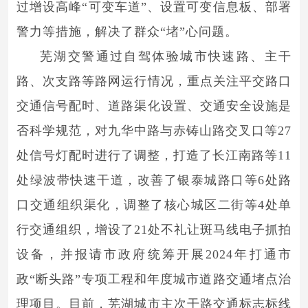
过增设高峰“可变车道”、设置可变信息板、部署
警力等措施，解决了群众“堵”心问题。
芜湖交警通过自驾体验城市快速路、主干
路、次支路等路网运行情况，重点关注平交路口
交通信号配时、道路渠化设置、交通安全设施是
否科学规范，对九华中路与赤铸山路交叉口等27
处信号灯配时进行了调整，打造了长江南路等11
处绿波带快速干道，改善了银泰城路口等6处路
口交通组织渠化，调整了核心城区二街等4处单
行交通组织，增设了21处不礼让斑马线电子抓拍
设备，并报请市政府统筹开展2024年打通市
政“断头路”专项工程和年度城市道路交通堵点治
理项目。目前，芜湖城市主次干路交通标志标线