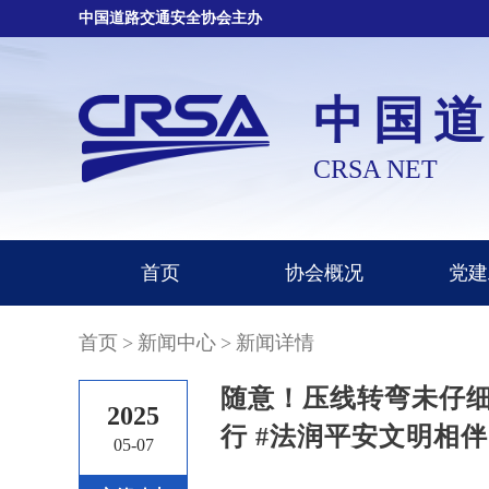
中国道路交通安全协会主办
中国
CRSA NET
首页
协会概况
党建
首页
>
新闻中心
>
新闻详情
随意！压线转弯未仔细
2025
行 #法润平安文明相伴
05-07