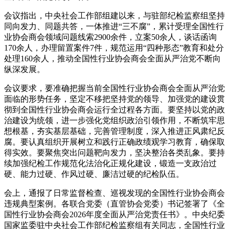
会议指出，中央社会工作部组建以来，与驻部纪检监察组坚持
同向发力、同题共答，一体推进“三不腐”，累计受理全国性行
业协会商会领域问题线索2900余件，立案50余人，谈话函询
170余人，办理留置案件7件，规范运用“四种形态”教育和处分
处理160余人，推动全国性行业协会商会全面从严治党不断向
纵深发展。
会议要求，要准确把握当前全国性行业协会商会全面从严治党
面临的形势任务，坚定不移把坚持党的领导、加强党的建设贯
彻到全国性行业协会商会运行全过程各方面。要坚持以党的政
治建设为统领，进一步强化党组织政治引领作用，不断筑牢思
想根基，夯实基层基础，完善管理制度，深入推进正风肃纪反
腐。要认真组织开展树立和践行正确政绩观学习教育，确保取
得实效。要聚焦突出问题靶向发力，坚决整治各类乱象。要持
续加强纪检工作规范化法治化正规化建设，锻造一支政治过
硬、能力过硬、作风过硬、廉洁过硬的纪检队伍。
会上，通报了日常监督检查、巡视发现的全国性行业协会商会
违规典型案例。各联合党委（直管协会党委）书记签署了《全
国性行业协会商会2026年度全面从严治党责任书》。中央纪委
国家监委驻中央社会工作部纪检监察组有关同志，全国性行业