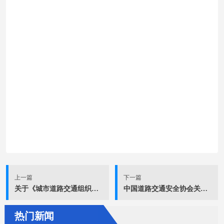
上一篇
下一篇
关于《城市道路交通组织设计仿真评价指南》团体标准立项的通知
中国道路交通安全协会关于2020年第三批团体标准立项的通知
热门新闻