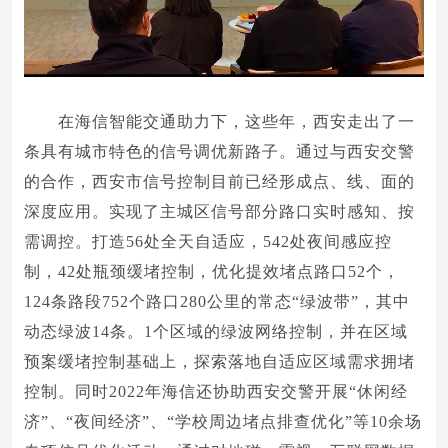
在海信智能交通助力下，这些年，西安走出了一
条具有城市特色的信号调优新路子。通过与西安交警
的合作，西安市信号控制目前已经形成点、线、面的
深度应用。实现了主城区信号部分路口实时感知、按
需调控。打造56处全天自适应，542处夜间感应控
制，42处瓶颈缓堵控制，优化提效堵点路口52个，
124条路段752个路口280公里的常态“绿波带”，其中
动态绿波14条。1个区域的绿波网络控制，并在区域
预案缓堵控制基础上，探索落地自适应区域需求拥堵
控制。同时2022年海信还协助西安交警开展“休闲经
济”、“夜间经济”、“学校周边堵点排查优化”等10余场