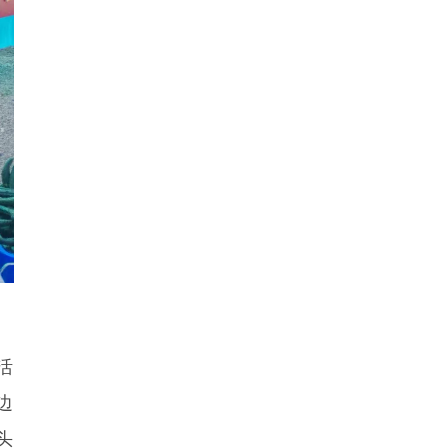
活
边
头