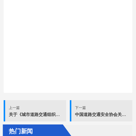
上一篇
下一篇
关于《城市道路交通组织设计仿真评价指南》团体标准立项的通知
中国道路交通安全协会关于2020年第三批团体标准立项的通知
热门新闻