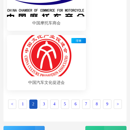
中国摩托车商会
理事
中国汽车文化促进会
<
1
2
3
4
5
6
7
8
9
>